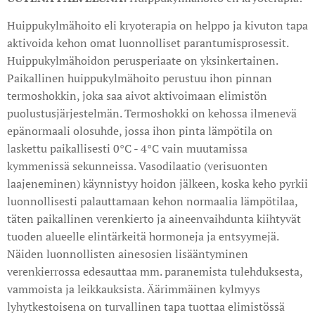
Huippukylmähoito eli kryoterapia on helppo ja kivuton tapa
aktivoida kehon omat luonnolliset parantumisprosessit.
Huippukylmähoidon perusperiaate on yksinkertainen.
Paikallinen huippukylmähoito perustuu ihon pinnan
termoshokkin, joka saa aivot aktivoimaan elimistön
puolustusjärjestelmän. Termoshokki on kehossa ilmenevä
epänormaali olosuhde, jossa ihon pinta lämpötila on
laskettu paikallisesti 0°C - 4°C vain muutamissa
kymmenissä sekunneissa. Vasodilaatio (verisuonten
laajeneminen) käynnistyy hoidon jälkeen, koska keho pyrkii
luonnollisesti palauttamaan kehon normaalia lämpötilaa,
täten paikallinen verenkierto ja aineenvaihdunta kiihtyvät
tuoden alueelle elintärkeitä hormoneja ja entsyymejä.
Näiden luonnollisten ainesosien lisääntyminen
verenkierrossa edesauttaa mm. paranemista tulehduksesta,
vammoista ja leikkauksista. Äärimmäinen kylmyys
lyhytkestoisena on turvallinen tapa tuottaa elimistössä