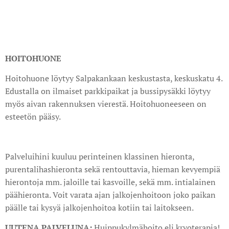
HOITOHUONE
Hoitohuone löytyy Salpakankaan keskustasta, keskuskatu 4.
Edustalla on ilmaiset parkkipaikat ja bussipysäkki löytyy
myös aivan rakennuksen vierestä. Hoitohuoneeseen on
esteetön pääsy.
Palveluihini kuuluu perinteinen klassinen hieronta,
purentalihashieronta sekä rentouttavia, hieman kevyempiä
hierontoja mm. jaloille tai kasvoille, sekä mm. intialainen
päähieronta. Voit varata ajan jalkojenhoitoon joko paikan
päälle tai kysyä jalkojenhoitoa kotiin tai laitokseen.
UUTENA PALVELUNA:
Huippukylmähoito eli kryoterapia!